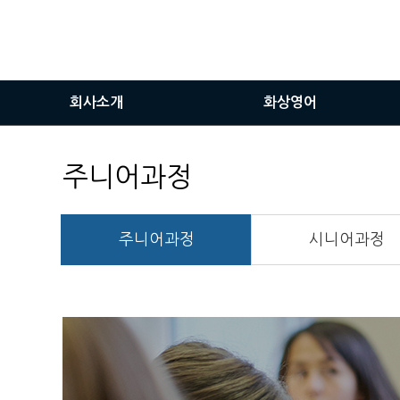
회사소개
화상영어
인사말
화상영어란
주니어과정
비전
화상영어장점
서비스이용안내
주니어과정
시니어과정
화상솔루션사용방법