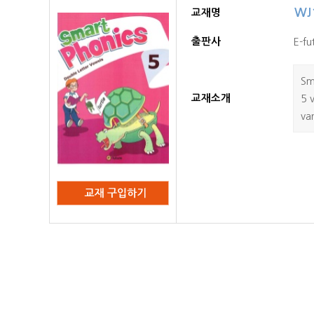
WJ1
교재명
출판사
E-fu
Sm
교재소개
5 
var